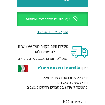
יעוץ והזמנה מהירה דרך וואטסאפ
הוסף לרשימת משאלות
משלוח חינם בקניה מעל 399 ש"ח
לנרשמים לאתר
*לא כולל כיורים ארונות אמבט מקלחונים ומראות
יצרן:
Bosetti Marella איטליה
ידית איטלקית בסגנון כפרי קלאסי.
הידית מסגסוגת אל חלד
מתאימה לשידרוג במטבחים ורהיטים מעוצבים.
ברזל מושחר M22