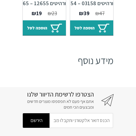
ורהיטים 03158 – 54
ורהיטים 12655 – 65
מ"מ כסף אורינטלי
מ"מ ברונזה פירנצה
המחיר
המחיר
המחיר
המחיר
₪
19
₪
23
₪
39
₪
47
M09
M47 Alhambra
המקורי
הנוכחי
המקורי
הנוכחי
היה:
הוא:
היה:
הוא:
הוספה לסל
הוספה לסל
₪19.
₪23.
₪39.
₪47.
מידע נוסף
הצטרפו לרשימת הדיוור שלנו
אתם אף פעם לא תפספסו מוצרים חדשים
ומבצעים הכי חמים