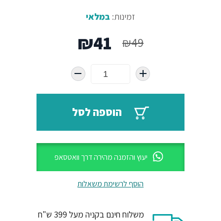
זמינות:
במלאי
המחיר
המחיר
₪
41
₪
49
המקורי
הנוכחי
היה:
הוא:
₪41.
₪49.
הוספה לסל
יעוץ והזמנה מהירה דרך וואטסאפ
הוסף לרשימת משאלות
משלוח חינם בקניה מעל 399 ש"ח