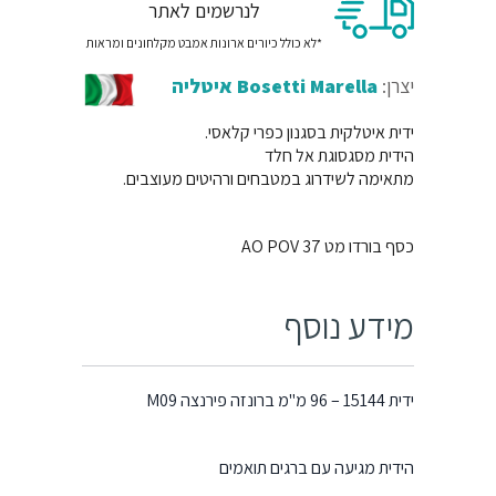
לנרשמים לאתר
*לא כולל כיורים ארונות אמבט מקלחונים ומראות
יצרן:
Bosetti Marella איטליה
ידית איטלקית בסגנון כפרי קלאסי.
הידית מסגסוגת אל חלד
מתאימה לשידרוג במטבחים ורהיטים מעוצבים.
כסף בורדו מט 37 AO POV
מידע נוסף
ידית 15144 – 96 מ"מ ברונזה פירנצה M09
הידית מגיעה עם ברגים תואמים