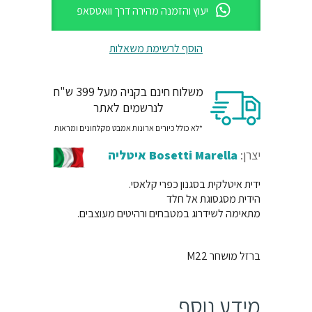
יעוץ והזמנה מהירה דרך וואטסאפ
הוסף לרשימת משאלות
משלוח חינם בקניה מעל 399 ש"ח
לנרשמים לאתר
*לא כולל כיורים ארונות אמבט מקלחונים ומראות
יצרן:
Bosetti Marella איטליה
ידית איטלקית בסגנון כפרי קלאסי.
הידית מסגסוגת אל חלד
מתאימה לשידרוג במטבחים ורהיטים מעוצבים.
ברזל מושחר M22
מידע נוסף