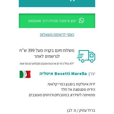
יעוץ והזמנה מהירה דרך וואטסאפ
הוסף לרשימת משאלות
משלוח חינם בקניה מעל 399 ש"ח
לנרשמים לאתר
*לא כולל כיורים ארונות אמבט מקלחונים ומראות
יצרן:
Bosetti Marella איטליה
ידית איטלקית בסגנון כפרי קלאסי.
הידית מסגסוגת אל חלד
מתאימה לשידרוג במטבחים ורהיטים מעוצבים.
ברזל עתיק / פ. לבן