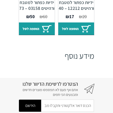
ידיות כפתור למטבח
ידיות כפתור למטבח
ורהיטים 12212 – 40
ורהיטים 03158 – 73
מ"מ ברונזה פירנצה
מ"מ כסף אורינטלי
המחיר
המחיר
המחיר
המחיר
₪
50
₪
60
₪
17
₪
20
M47 Alhambra
M09
המקורי
הנוכחי
המקורי
הנוכחי
היה:
הוא:
היה:
הוא:
הוספה לסל
הוספה לסל
₪50.
₪60.
₪17.
₪20.
מידע נוסף
הצטרפו לרשימת הדיוור שלנו
אתם אף פעם לא תפספסו מוצרים חדשים
ומבצעים הכי חמים