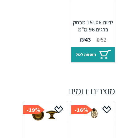
ידיות 15106 מרחק
ברגים 96 מ"מ
ברונזה פירנצה M09
המחיר
המחיר
₪
43
₪
52
המקורי
הנוכחי
היה:
הוא:
הוספה לסל
₪43.
₪52.
מוצרים דומים
19%-
16%-