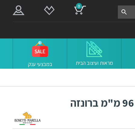
0
מראות ועיצוב הבית
במבצעי ענק
ידיות 15082 מרחק ברגים 96 מ"מ ברונזה