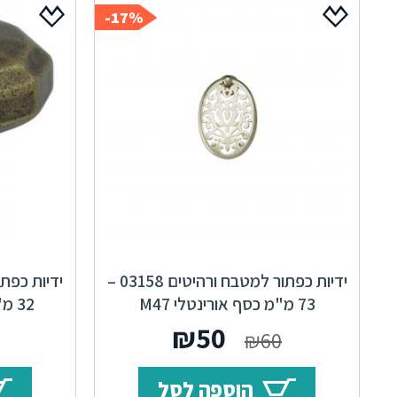
17%-
ידיות כפתור למטבח ורהיטים 03158 –
73 מ"מ כסף אורינטלי M47
32 מ"מ ברונזה פירנצה M09
Alhambra
המחיר
המחיר
₪
50
₪
60
המקורי
הנוכחי
הוספה לסל