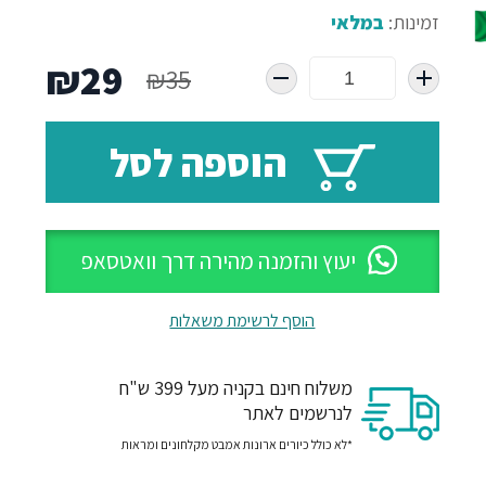
זמינות:
במלאי
המחיר
המח
₪
29
₪
35
המקורי
הנו
הוספה לסל
היה:
הוא
29.
₪35.
יעוץ והזמנה מהירה דרך וואטסאפ
הוסף לרשימת משאלות
משלוח חינם בקניה מעל 399 ש"ח
לנרשמים לאתר
*לא כולל כיורים ארונות אמבט מקלחונים ומראות