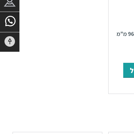
ידיות 15082 מרחק ברגים 96 מ"מ
ר
מחיר
י
נוכחי
ל
וא:
₪41