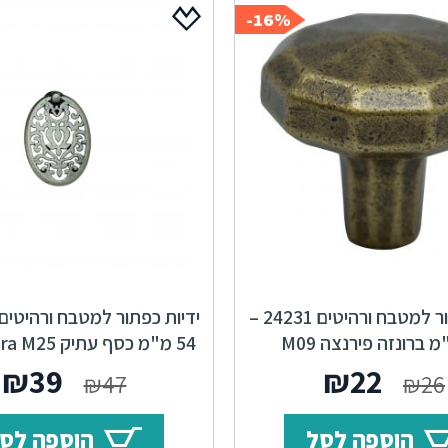
16%-
ידיות כפתור למטבח ורהיטים 24231 –
54 מ"מ כסף עתיק Alhambra M25
המחיר
המחיר
המחי
ה
₪
39
₪
22
₪
47
₪
26
המקורי
הנוכחי
המקור
ה
הוספה לסל
הוספה לס