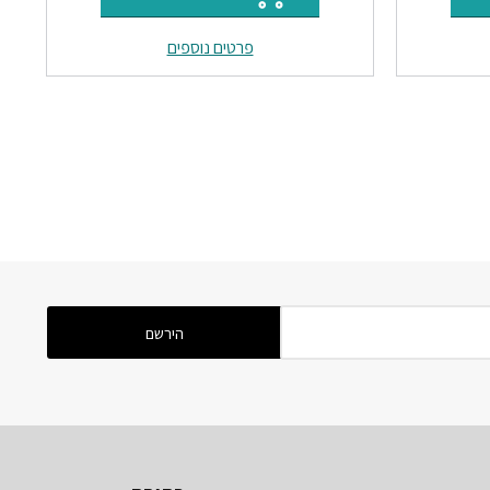
וא:
היה:
הוא:
פרטים נוספים
₪23.
₪28.
₪39