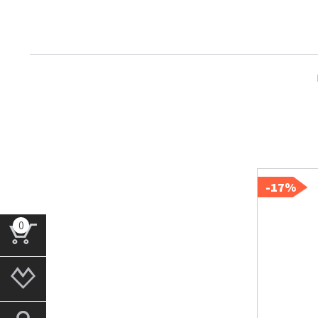
17%-
0