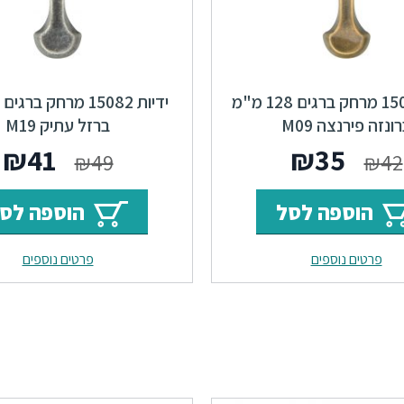
ידיות 15082 מרחק ברגים 128 מ"מ
ונזה פירנצה M09
ברזל עתיק M19
המחיר
המחיר
המחי
ה
₪
41
₪
35
₪
49
₪
42
המקורי
הנוכחי
המקור
ה
הוספה לסל
הוספה לס
היה:
הוא:
היה:
ה
פרטים נוספים
פרטים נוספים
.
₪49.
₪35.
₪42.