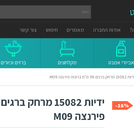
ט
?
אודות החברה
מאמרים
חיפוש
צור קשר
אביזרי אמבט
מקלחונים
ברזים וכיורים
15082 מרחק ברגים 96 מ"מ ברונזה פירנצה M09
18%-
פירנצה M09