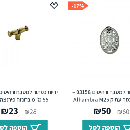
17%-
ידיות כפתור למטבח ורהיטים 03158 –
Accademia
המחיר
המחיר
המחי
ה
₪
23
₪
50
₪
28
₪
60
המקורי
הנוכחי
המקור
ה
הוספה לסל
הוספה לס