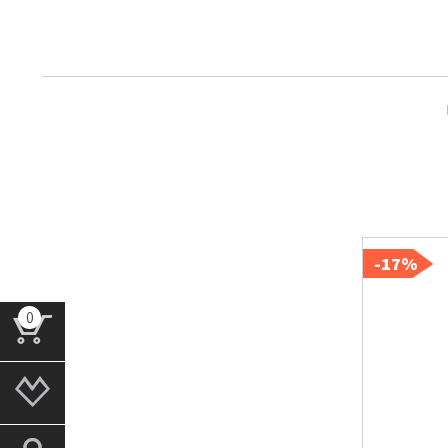
17%-
0