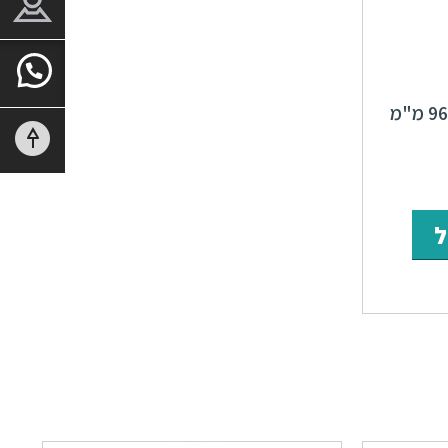
ידיות 15082 מרחק ברגים 96 מ"מ
ר
מחיר
י
נוכחי
ל
וא:
₪41