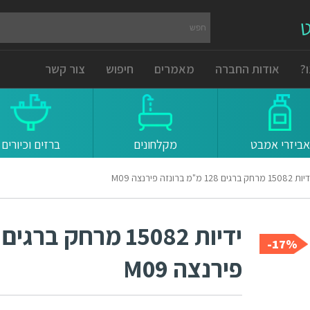
ט
?
אודות החברה
מאמרים
חיפוש
צור קשר
אביזרי אמבט
מקלחונים
ברזים וכיורים
15082 מרחק ברגים 128 מ"מ ברונזה פירנצה M09
17%-
פירנצה M09