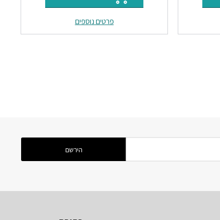
וא:
היה:
הוא:
פרטים נוספים
₪11.
₪13.
₪23