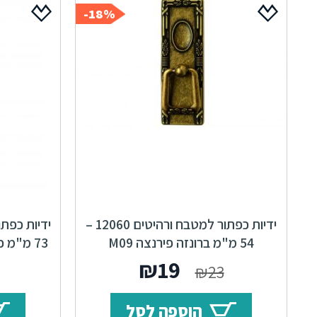
18%-
ידיות כפתור למטבח ורהיטים 12060 –
54 מ"מ ברונזה פירנצה M09
73 מ"מ כסף עתיק Alhambra M25
המחיר
המחיר
₪
19
₪
23
המקורי
הנוכחי
הוספה לסל