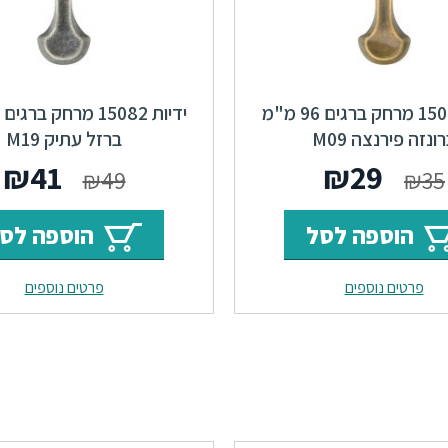
ידיות 15082 מרחק ברגים 96 מ"מ
ונזה פירנצה M09
ברזל עתיק M19
המחיר
המחיר
המחי
ה
₪
41
₪
29
₪
49
₪
35
המקורי
הנוכחי
המקור
ה
הוספה לסל
הוספה לס
היה:
הוא:
היה:
ה
פרטים נוספים
פרטים נוספים
.
₪49.
₪29.
₪35.