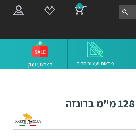
0
מראות ועיצוב הבית
במבצעי ענק
ידיות 15082 מרחק ברגים 128 מ"מ ברונזה