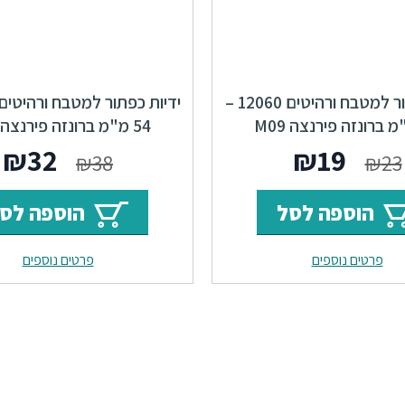
ידיות כפתור למטבח ורהיטים 12060 –
Alhambra
המחיר
המחיר
המחי
ה
₪
32
₪
19
₪
38
₪
23
המקורי
הנוכחי
המקור
ה
הוספה לסל
הוספה לס
היה:
הוא:
היה:
ה
פרטים נוספים
פרטים נוספים
.
₪38.
₪19.
₪23.