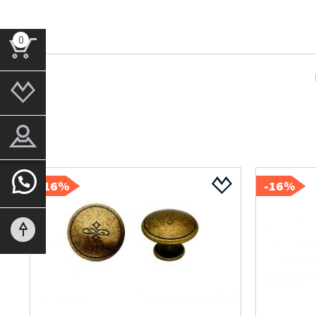
0
16%-
16%-