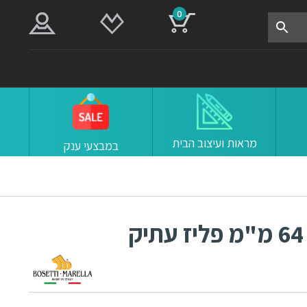
0
מראות ועיצוב הבית
במבצעי ענק
ידיות 03064 מרחק ברגים 64 מ"מ פליז עתיק