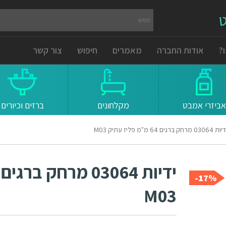
ט
?
אודות החברה
מאמרים
חיפוש
צור קשר
אביזרי אמבט
מקלחונים
ברזים וכיורים
 03064 מרחק ברגים 64 מ"מ פליז עתיק M03
17%-
M03