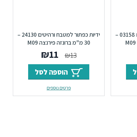
ידיות כפתור למטבח ורהיטים 03158 –
ידיות כפתור למטבח ורהיטים 24130 –
54 מ"מ ברונזה פירנצה M09
30 מ"מ ברונזה פירנצה M09
ר
מחיר
המחיר
המחיר
₪
11
₪
13
י
נוכחי
המקורי
הנוכחי
ל
הוספה לסל
וא:
היה:
הוא:
פרטים נוספים
₪11.
₪13.
₪32