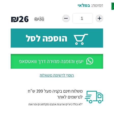
זמינות:
במלאי
המחיר
המח
₪
26
₪
31
המקורי
הנו
הוספה לסל
היה:
הוא
26.
₪31.
יעוץ והזמנה מהירה דרך וואטסאפ
הוסף לרשימת משאלות
משלוח חינם בקניה מעל 399 ש"ח
לנרשמים לאתר
*לא כולל כיורים ארונות אמבט מקלחונים ומראות