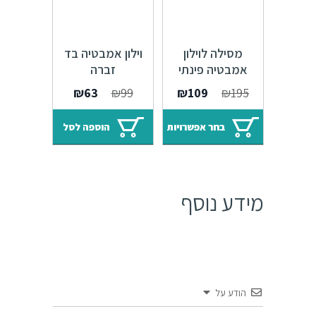
מסילה לוילון
וילון אמבטיה בד
אמבטיה פינתי
זברה
90/90 לבן או ניקל
המחיר
המחיר
₪
63
₪
99
₪
109
₪
195
המקורי
הנוכחי
היה:
הוא:
בחר אפשרויות
הוספה לסל
₪63.
₪99.
מידע נוסף
הודע על