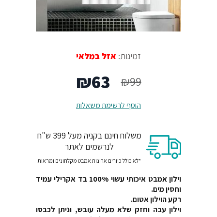
זמינות:
אזל במלאי
המחיר
המחיר
₪
63
₪
99
המקורי
הנוכחי
הוסף לרשימת משאלות
היה:
הוא:
משלוח חינם בקניה מעל 399 ש"ח
₪63.
₪99.
לנרשמים לאתר
*לא כולל כיורים ארונות אמבט מקלחונים ומראות
וילון אמבט איכותי עשוי 100% בד אקרילי עמיד
וחסין מים.
רקע הוילון אטום.
וילון עבה וחזק שלא מעלה עובש, וניתן לכבסו