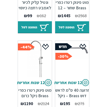
12 שנות אחריות
מוט פינוק רטרו כפרי
ונטיל קליק לכיור
Brass שחור – 12
לאמבט רחצה כיוסוי
שנות אחריות
שחור
המחיר
המחיר
המחיר
המחיר
₪
99
₪
162
₪
1445
₪
2568
המקורי
הנוכחי
המקורי
הנוכחי
היה:
הוא:
היה:
הוא:
הוספה לסל
הוספה לסל
₪99.
₪162.
₪1445.
₪2568.
44%-
30%-
12 שנות אחריות
12 שנות אחריות
זרועה 40 ס"מ לראש
מוט פינוק רטרו כפרי