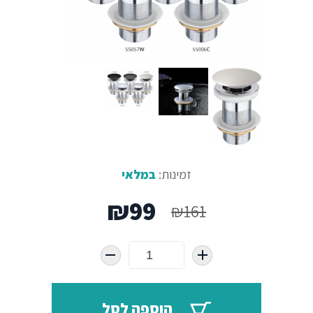
זמינות:
במלאי
המחיר
המחיר
₪
99
₪
161
המקורי
הנוכחי
היה:
הוא: