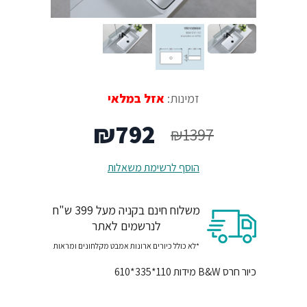
זמינות:
אזל במלאי
המחיר
המחיר
₪
792
₪
1397
המקורי
הנוכחי
הוסף לרשימת משאלות
היה:
הוא:
משלוח חינם בקניה מעל 399 ש"ח
₪792.
₪1397.
לנרשמים לאתר
*לא כולל כיורים ארונות אמבט מקלחונים ומראות
כיור חרס B&W מידות 110*335*610