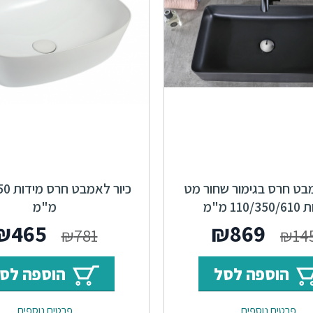
מבט חרס בגימור שחור מט
כיור ל
110/ מ"מ
מ"מ
המחיר
המחיר
המחיר
₪
465
₪
869
₪
781
₪
14
המקורי
הנוכחי
המקור
הוספה לסל
הוספה לס
היה:
הוא:
היה:
פרטים נוספים
פרטים נוספים