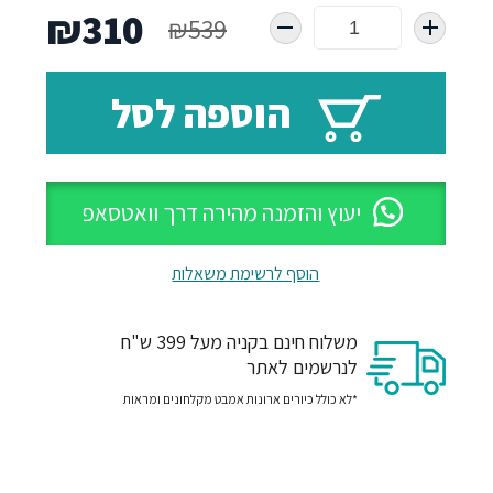
המחיר
המח
₪
310
₪
539
המקורי
הנו
הוספה לסל
היה:
הוא
10.
₪539.
יעוץ והזמנה מהירה דרך וואטסאפ
הוסף לרשימת משאלות
משלוח חינם בקניה מעל 399 ש"ח
לנרשמים לאתר
*לא כולל כיורים ארונות אמבט מקלחונים ומראות