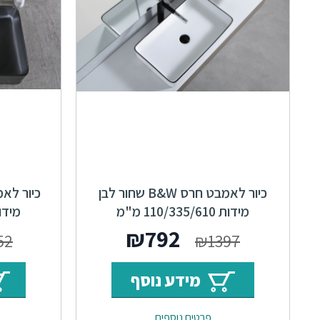
כיור לאמבט חרס B&W שחור לבן
כיור לא
מידות 110/335/610 מ"מ
מידות 350/610
המחיר
המחיר
₪
792
52
₪
1397
המקורי
הנוכחי
מידע נוסף
היה:
הוא:
פרטים נוספים