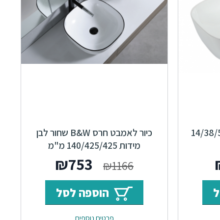
אמבט חרס מידות 14/38/50
כיור לאמבט חרס B&W שחור לבן
מידות 140/425/425 מ"מ
המחיר
המחיר
המחיר
₪
753
₪
1166
י
הנוכחי
המקורי
הנוכחי
ל
הוספה לסל
הוא:
היה:
הוא:
פרטים נוספים