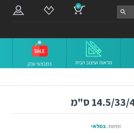
0
מראות ועיצוב הבית
במבצעי ענק
זמינות:
במלאי