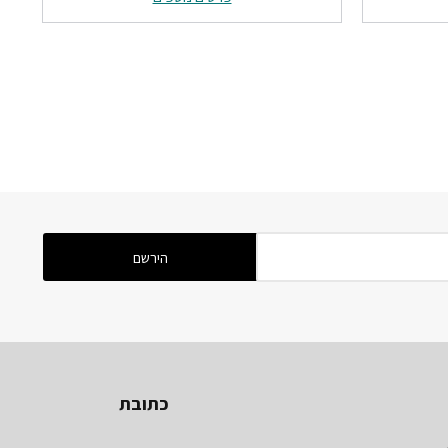
₪753.
₪1166.
₪465.
כתובת