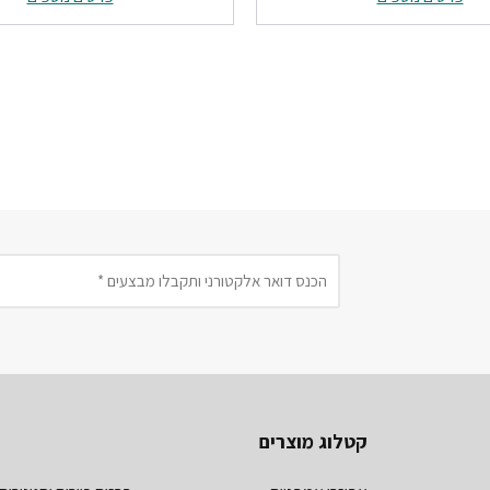
₪781.
₪869.
₪1452.
קטלוג מוצרים