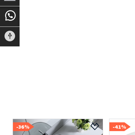
36%-
41%-