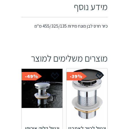
כיור חרס לבן מונח מידות 455/325/135 מ"מ
מוצרים משלימים למוצר
49%-
39%-
ונטיל לכיור לאמבט
ונטיל קליק איכותי
שחור מט
לכיור לאמבט רחצה
כיסוי כרום מבריק
המחיר
המחיר
המחיר
המחיר
₪
88
₪
170
₪
99
₪
162
המקורי
הנוכחי
המקורי
הנוכחי