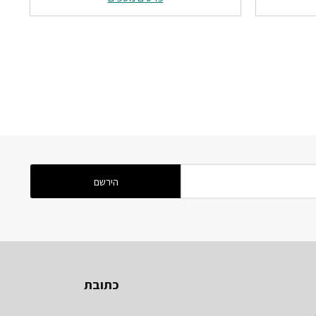
₪869.
₪1540.
₪549.
כתובת