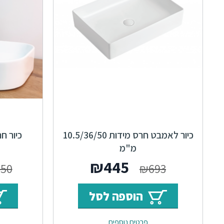
כיור לאמבט חרס מידות 10.5/36/50
כיור ח
מ"מ
המחיר
המחיר
₪
445
850
₪
693
המקורי
הנוכחי
הוספה לסל
היה:
הוא:
פרטים נוספים