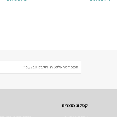
₪759.
₪1285.
₪1850.
קטלוג מוצרים