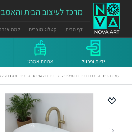
מרכז לעיצוב הבית והאמב
דף הבית
קטלוג מוצרים
למה אנחנו
ידיות ופרזול
ארונות אמבט
עמוד הבית
»
ברזים כיורים וסניטריה
»
כיורים לאמבט
»
כיור חרס גדול לאמבט 140