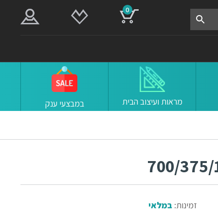
0
מראות ועיצוב הבית
במבצעי ענק
זמינות:
במלאי