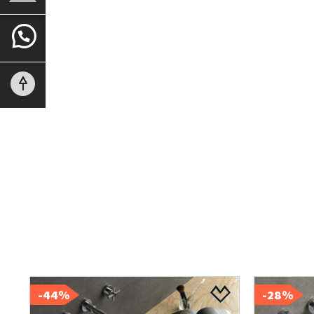
44%-
28%-