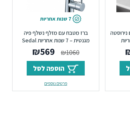
7 שנות אחריות
נירוסטה
ברז מטבח עם מזלף נשלף פיה
מגנטית – 7 שנות אחריות Sedal
ר
המחיר
המחיר
המחיר
₪
569
₪
1060
י
הנוכחי
המקורי
הנוכחי
ל
הוספה לסל
הוא:
היה:
הוא:
פרטים נוספים
₪569.
₪1060.
₪850.
₪1