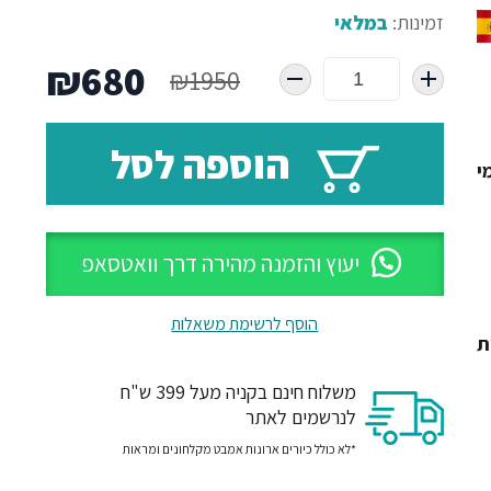
זמינות:
במלאי
המחיר
המח
₪
680
₪
1950
המקורי
הנו
הוספה לסל
היה:
הוא
י
80.
₪1950.
יעוץ והזמנה מהירה דרך וואטסאפ
הוסף לרשימת משאלות
ת
משלוח חינם בקניה מעל 399 ש"ח
לנרשמים לאתר
*לא כולל כיורים ארונות אמבט מקלחונים ומראות