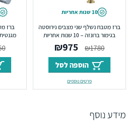
10 שנות אחריות
ברז מטבח נשלף שני מצבים נירוסטה
ברז מט
בגימור ברונזה – 10 שנות אחריות
מגנטית – 7 שנות אחריו
המחיר
המחיר
₪
975
60
₪
1780
המקורי
הנוכחי
הוספה לסל
היה:
הוא:
פרטים נוספים
₪975.
₪1780.
מידע נוסף