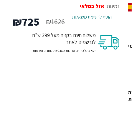
זמינות:
אזל במלאי
המחיר
המח
הוסף לרשימת משאלות
₪
725
₪
1626
המקורי
הנו
משלוח חינם בקניה מעל 399 ש"ח
לנרשמים לאתר
היה:
הוא
י
*לא כולל כיורים ארונות אמבט מקלחונים ומראות
25.
₪1626.
ה
ת