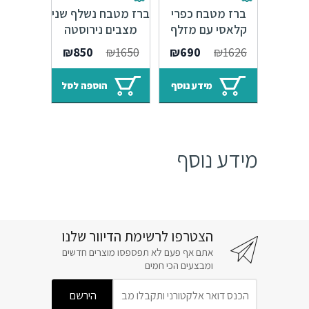
ברז מטבח כפרי
ברז מטבח נשלף שני
קלאסי עם מזלף
מצבים נירוסטה
נשלף פיה מגנטית
בצבע שחור – 10
המחיר
המחיר
המחיר
המחיר
₪
850
₪
1650
₪
690
₪
1626
ניקל מוברש – 7
שנות אחריות
המקורי
הנוכחי
המקורי
הנוכחי
שנות אחריות Sedal
היה:
הוא:
היה:
הוא:
מידע נוסף
הוספה לסל
₪850.
₪1650.
₪690.
₪1626.
מידע נוסף
הצטרפו לרשימת הדיוור שלנו
אתם אף פעם לא תפספסו מוצרים חדשים
ומבצעים הכי חמים