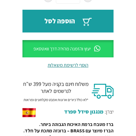
₪650.
₪1794.
הוספה לסל
יעוץ והזמנה מהירה דרך וואטסאפ
הוסף לרשימת משאלות
משלוח חינם בקניה מעל 399 ש"ח
לנרשמים לאתר
*לא כולל כיורים ארונות אמבט מקלחונים ומראות
יצרן:
מנגנון סידל ספרד
ברז מטבח ברמת האיכות הגבוהה ביותר.
הברז מיוצר עם BRASS – ברונזה מתכת על חלד.
מנגנון הברז מגיע מחברת סידל ספרד מנגנון
קרמי איכותי ואמין.