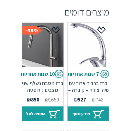
מוצרים דומים
49%-
7 שנות אחריות
10 שנות אחריות
ברז ברבור ארוך עם
ברז מטבח נשלף שני
פיה יצוקה – קוברה –
מצבים נירוסטה
7 שנות אחריות
מבריקה – 10 שנות
המחיר
המחיר
המחיר
המחיר
₪
850
₪
1650
₪
527
₪
748
Sedal
אחריות
המקורי
הנוכחי
המקורי
הנוכחי
היה:
הוא:
היה:
הוא:
מידע נוסף
הוספה לסל
₪850.
₪1650.
₪527.
₪748.