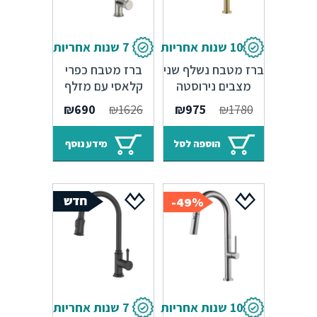
10 שנות אחריות
7 שנות אחריות
ברז מטבח נשלף שני
ברז מטבח כפרי
מצבים נירוסטה
קלאסי עם מזלף
בגימור ברונזה – 10
נשלף פיה מגנטית
המחיר
המחיר
המחיר
המחיר
₪
690
₪
1626
₪
975
₪
1780
שנות אחריות
ניקל מוברש – 7
המקורי
הנוכחי
המקורי
הנוכחי
שנות אחריות Sedal
היה:
הוא:
היה:
הוא:
הוספה לסל
מידע נוסף
₪690.
₪1626.
₪975.
₪1780.
49%-
10 שנות אחריות
7 שנות אחריות