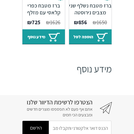
ברז מטבח נשלף שני
ברז מטבח כפרי
מצבים נירוסטה
קלאסי עם מזלף
מוברשת – 10 שנות
נשלף פיה מגנטית
המחיר
המחיר
המחיר
המחיר
₪
725
₪
1626
₪
856
₪
1650
אחריות
שחור מט- 7 שנות
המקורי
הנוכחי
המקורי
הנוכחי
אחריות Sedal
היה:
הוא:
היה:
הוא:
הוספה לסל
מידע נוסף
₪725.
₪1626.
₪856.
₪1650.
מידע נוסף
הצטרפו לרשימת הדיוור שלנו
אתם אף פעם לא תפספסו מוצרים חדשים
ומבצעים הכי חמים