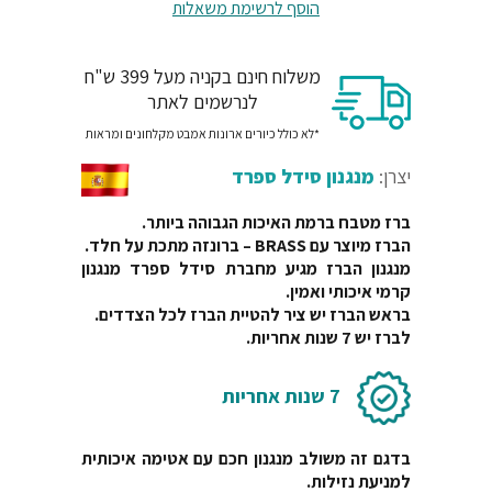
המקורי
הנוכחי
הוסף לרשימת משאלות
היה:
הוא:
משלוח חינם בקניה מעל 399 ש"ח
₪590.
₪1650.
לנרשמים לאתר
*לא כולל כיורים ארונות אמבט מקלחונים ומראות
יצרן:
מנגנון סידל ספרד
ברז מטבח ברמת האיכות הגבוהה ביותר.
הברז מיוצר עם BRASS – ברונזה מתכת על חלד.
מנגנון הברז מגיע מחברת סידל ספרד מנגנון
קרמי איכותי ואמין.
בראש הברז יש ציר להטיית הברז לכל הצדדים.
לברז יש 7 שנות אחריות.
7 שנות אחריות
בדגם זה משולב מנגנון חכם עם אטימה איכותית
למניעת נזילות.