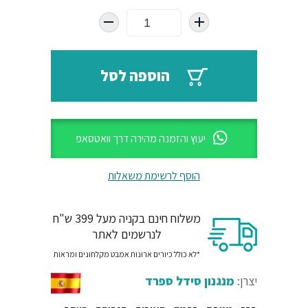
היה:
הוא:
₪850.
₪1650.
הוספה לסל
יעוץ והזמנה מהירה דרך וואטסאפ
הוסף לרשימת משאלות
משלוח חינם בקניה מעל 399 ש"ח
לנרשמים לאתר
*לא כולל כיורים ארונות אמבט מקלחונים ומראות
יצרן:
מנגנון סידל ספרד
ברז מטבח
ברמת האיכות הגבוהה ביותר –