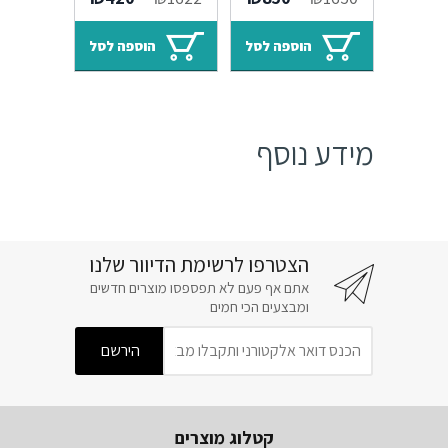
אחריות
מבצע חיסול
המקורי
הנוכחי
המקורי
הנוכחי
היה:
הוא:
היה:
הוא:
הוספה לסל
הוספה לסל
₪420.
₪1622.
₪850.
₪1650.
מידע נוסף
הצטרפו לרשימת הדיוור שלנו
אתם אף פעם לא תפספסו מוצרים חדשים
ומבצעים הכי חמים
קטלוג מוצרים