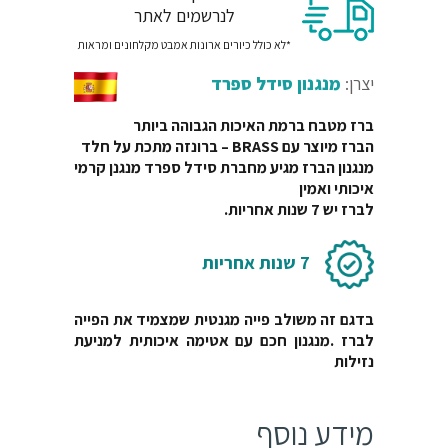
₪629.
₪1120.
לנרשמים לאתר
*לא כולל כיורים ארונות אמבט מקלחונים ומראות
יצרן:
מנגנון סידל ספרד
ברז מטבח ברמת האיכות הגבוהה ביותר
הברז מיוצר עם BRASS – ברונזה מתכת על חלד
מנגנון הברז מגיע מחברת סידל ספרד מנגנן קרמי
איכותי ואמין
לברז יש 7 שנות אחריות.
7 שנות אחריות
בדגם זה משולב פייה מגנטית שמצמיד את הפייה
לברז .מנגנון חכם עם אטימה איכותית למניעת
נזילות
מידע נוסף