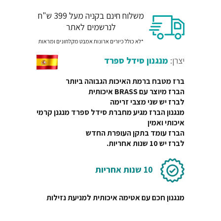
היה:
הוא:
משלוח חינם בקניה מעל 399 ש"ח
₪1125.
₪2162.
לנרשמים לאתר
*לא כולל כיורים ארונות אמבט מקלחונים ומראות
יצרן:
מנגנון סידל ספרד
ברז מטבח
ברמת האיכות הגבוהה ביותר
הברז מיוצר עם BRASS איכותית
לברז יש שני מצבי זרימה
מנגנון הברז מגיע מחברת סידל ספרד מנגנן קרמי
איכותי ואמין
הברז עומד בתקן העופרת החדש
לברז יש 10 שנות אחריות.
10 שנות אחריות
מנגנון חכם עם אטימה איכותית למניעת נזילות