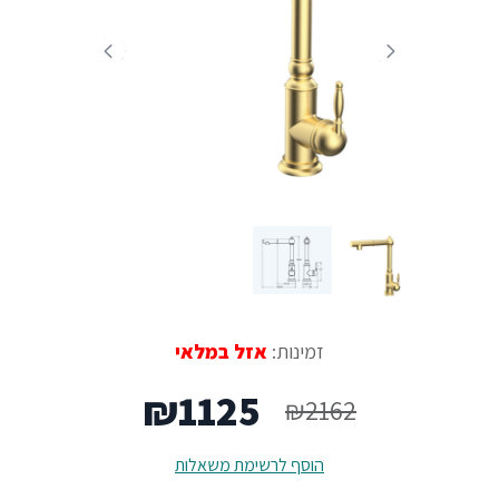
זמינות:
אזל במלאי
המחיר
המחיר
₪
1125
₪
2162
המקורי
הנוכחי
הוסף לרשימת משאלות