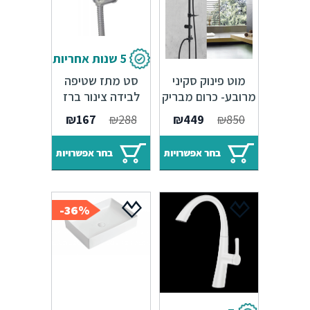
5 שנות אחריות
מוט פינוק סקיני
סט מתז שטיפה
מרובע- כרום מבריק
לבידה צינור ברז
/ שחור
ביטחון ותושבת –
₪
167
₪
288
₪
449
₪
850
כרום ניקל
בחר אפשרויות
בחר אפשרויות
36%-