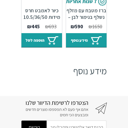
7 שנות אחריות
ברז מטבח עם מזלף
כיור לאמבט חרס
נשלף בגימור לבן –
מידות 10.5/36/50
Sedal
מ"מ
המחיר
המחיר
המחיר
המחיר
₪
445
₪
693
₪
590
₪
1650
המקורי
הנוכחי
המקורי
הנוכחי
היה:
הוא:
היה:
הוא:
מידע נוסף
הוספה לסל
₪445.
₪693.
₪590.
₪1650.
מידע נוסף
הצטרפו לרשימת הדיוור שלנו
אתם אף פעם לא תפספסו מוצרים חדשים
ומבצעים הכי חמים