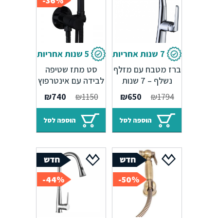
36%-
7 שנות אחריות
5 שנות אחריות
ברז מטבח עם מזלף
סט מתז שטיפה
נשלף – 7 שנות
לבידה עם אינטרפוץ
אחריות Sedal
למים חמים וקרים –
המחיר
המחיר
המחיר
המחיר
₪
740
₪
1150
₪
650
₪
1794
שחור מט
המקורי
הנוכחי
המקורי
הנוכחי
היה:
הוא:
היה:
הוא:
הוספה לסל
הוספה לסל
₪740.
₪1150.
₪650.
₪1794.
44%-
50%-