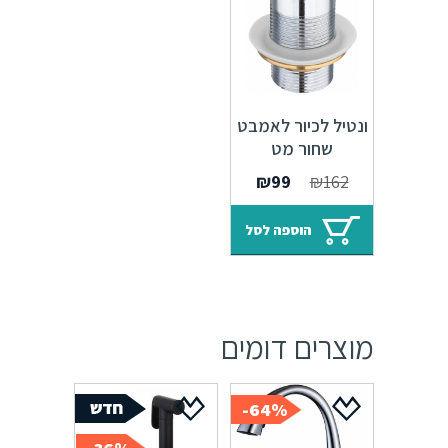
ונטיל לכיור לאמבט
שחור מט
המחיר
המחיר
₪
99
₪
162
המקורי
הנוכחי
היה:
הוא:
הוספה לסל
₪99.
₪162.
מוצרים דומים
64%-