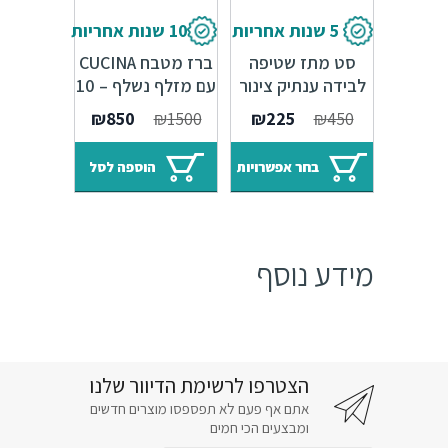
5 שנות אחריות
10 שנות אחריות
סט מתז שטיפה
ברז מטבח CUCINA
לבידה ענתיק צינור
עם מזלף נשלף – 10
ברז ביטחון ותושבת –
שנות אחריות
המחיר
המחיר
₪
850
₪
1500
₪
225
₪
450
ברונזה
המקורי
הנוכחי
היה:
הוא:
בחר אפשרויות
הוספה לסל
₪850.
₪1500.
מידע נוסף
הצטרפו לרשימת הדיוור שלנו
אתם אף פעם לא תפספסו מוצרים חדשים
ומבצעים הכי חמים