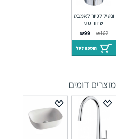
ונטיל לכיור לאמבט
שחור מט
המחיר
המחיר
₪
99
₪
162
המקורי
הנוכחי
היה:
הוא:
הוספה לסל
₪99.
₪162.
מוצרים דומים