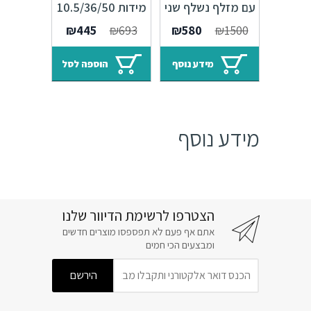
עם מזלף נשלף שני
מידות 10.5/36/50
מצבים – 10 שנות
מ"מ
המחיר
המחיר
המחיר
המחיר
₪
445
₪
693
₪
580
₪
1500
אחריות
המקורי
הנוכחי
המקורי
הנוכחי
היה:
הוא:
היה:
הוא:
מידע נוסף
הוספה לסל
₪445.
₪693.
₪580.
₪1500.
מידע נוסף
הצטרפו לרשימת הדיוור שלנו
אתם אף פעם לא תפספסו מוצרים חדשים
ומבצעים הכי חמים