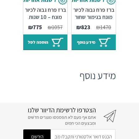
ברז פרח גבוה לכיור
ברז פרח גבוה לכיור
מונח בגימור שחור
מונח – 10 שנות
מט – 7 שנות אחריות
אחריות Sedal
המחיר
המחיר
המחיר
המחיר
₪
775
₪
1057
₪
823
₪
1470
Sedal
המקורי
הנוכחי
המקורי
הנוכחי
היה:
הוא:
היה:
הוא:
מידע נוסף
הוספה לסל
₪775.
₪1057.
₪823.
₪1470.
מידע נוסף
הצטרפו לרשימת הדיוור שלנו
אתם אף פעם לא תפספסו מוצרים חדשים
ומבצעים הכי חמים