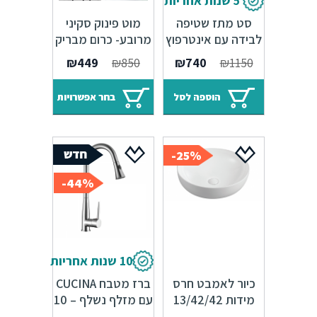
5 שנות אחריות
סט מתז שטיפה
מוט פינוק סקיני
לבידה עם אינטרפוץ
מרובע- כרום מבריק
למים חמים וקרים –
/ שחור
המחיר
המחיר
₪
449
₪
850
₪
740
₪
1150
שחור מט
המקורי
הנוכחי
היה:
הוא:
הוספה לסל
בחר אפשרויות
₪740.
₪1150.
25%-
44%-
10 שנות אחריות
כיור לאמבט חרס
ברז מטבח CUCINA
מידות 13/42/42
עם מזלף נשלף – 10
מ"מ
שנות אחריות