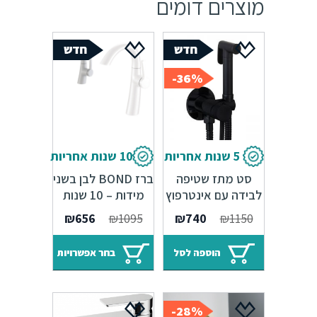
מוצרים דומים
36%-
5 שנות אחריות
10 שנות אחריות
סט מתז שטיפה
ברז BOND לבן בשני
לבידה עם אינטרפוץ
מידות – 10 שנות
למים חמים וקרים –
אחריות
המחיר
המחיר
₪
656
₪
1095
₪
740
₪
1150
שחור מט
המקורי
הנוכחי
היה:
הוא:
הוספה לסל
בחר אפשרויות
₪740.
₪1150.
28%-