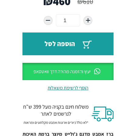
₪
460
₪
610
המקורי
הנוכחי
היה:
הוא:
₪460.
₪610.
הוספה לסל
יעוץ והזמנה מהירה דרך וואטסאפ
הוסף לרשימת משאלות
משלוח חינם בקניה מעל 399 ש"ח
לנרשמים לאתר
*לא כולל כיורים ארונות אמבט מקלחונים ומראות
ברז אמבט מדגם ג'ולייט מיוצר ברמת האיכות