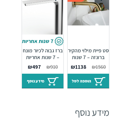
7 שנות אחריות
סט פיית מילוי מהקיר
ברז גבוה לכיור מונח
ברונזה – 7 שנות
– 7 שנות אחריות
אחריות מנגנון ספרדי
Sedal
המחיר
המחיר
המחיר
המחיר
₪
497
₪
910
₪
1138
₪
1560
המקורי
הנוכחי
המקורי
הנוכחי
היה:
הוא:
היה:
הוא:
הוספה לסל
מידע נוסף
₪497.
₪910.
₪1138.
₪1560.
מידע נוסף