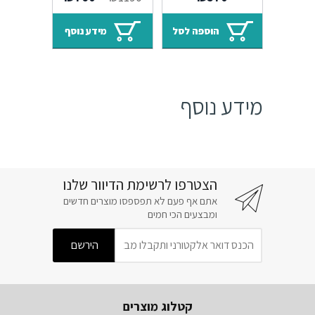
GARDA כרום – 7
אמבטיה בגימור
שנות אחריות Sedal
ברונזה צהובה מט
המחיר
המחיר
₪
760
₪
1190
₪
570
מוברש – 7 שנות
המקורי
הנוכחי
אחריות Sedal
היה:
הוא:
הוספה לסל
מידע נוסף
₪760.
₪1190.
מידע נוסף
הצטרפו לרשימת הדיוור שלנו
אתם אף פעם לא תפספסו מוצרים חדשים
ומבצעים הכי חמים