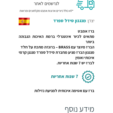
היה:
הוא:
משלוח חינם בקניה מעל 399 ש"ח
₪543.
₪1080.
לנרשמים לאתר
*לא כולל כיורים ארונות אמבט מקלחונים ומראות
יצרן:
מנגנון סידל ספרד
ברז אמבט
מתאים לכיור אינטגרלי ברמת האיכות הגבוהה
ביותר
הברז מיוצר עם BRASS – ברונזה מתכת על חלד
מנגנון הברז מגיע מחברת סידל ספרד מנגנן קרמי
איכותי ואמין
לברז יש 7 שנות אחריות.
7 שנות אחריות
ברז עם אטימה איכותית למניעת נזילות