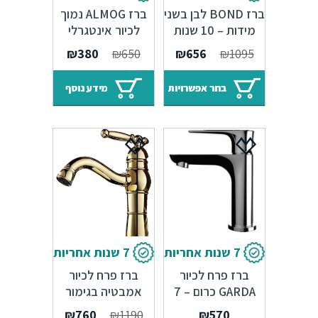
10 שנות אחריות
5 שנות אחריות
ברז BOND לבן בשני
ברז ALMOG נמוך
מידות – 10 שנות
לכיור אינטגרלי
אחריות
בגימור ניקל כרום
המחיר
המחיר
₪
380
₪
650
₪
656
₪
1095
מבריק
המקורי
הנוכחי
היה:
הוא:
בחר אפשרויות
מידע נוסף
₪380.
₪650.
7 שנות אחריות
7 שנות אחריות
ברז פרח לכיור
ברז פרח לכיור