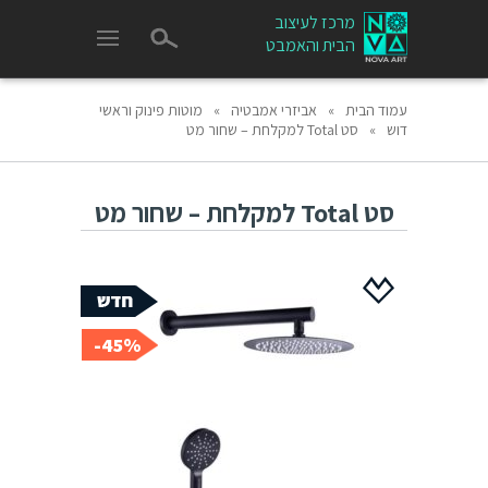
מרכז לעיצוב
הבית והאמבט
עמוד הבית
»
אביזרי אמבטיה
»
מוטות פינוק וראשי
דוש
»
סט Total למקלחת – שחור מט
סט Total למקלחת – שחור מט
45%-