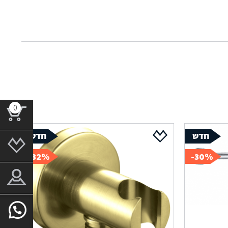
0
32%-
30%-