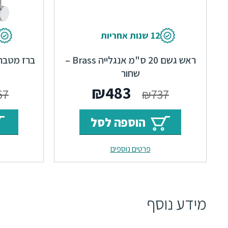
12 שנות אחריות
ראש גשם 20 ס"מ אנגלייה Brass –
ברז מטבח
שחור
המחיר
המחיר
₪
483
67
₪
737
המקורי
הנוכחי
הוספה לסל
היה:
הוא:
פרטים נוספים
₪483.
₪737.
מידע נוסף