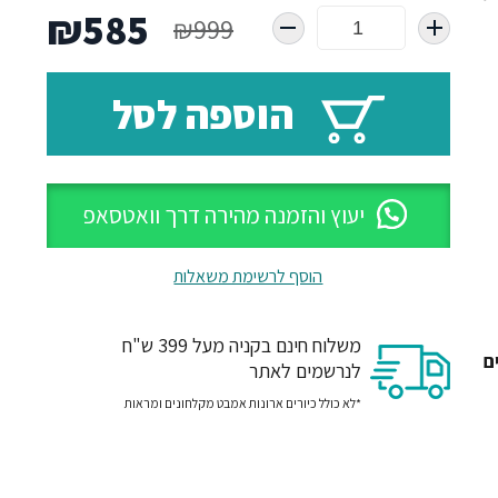
המחיר
המח
₪
585
₪
999
המקורי
הנו
הוספה לסל
היה:
הוא
85.
₪999.
יעוץ והזמנה מהירה דרך וואטסאפ
הוסף לרשימת משאלות
משלוח חינם בקניה מעל 399 ש"ח
ם
לנרשמים לאתר
*לא כולל כיורים ארונות אמבט מקלחונים ומראות