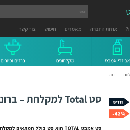
ט
?
אודות החברה
מאמרים
חיפוש
צור קשר
אביזרי אמבט
מקלחונים
ברזים וכיורים
סט Total למקלחת – ברונזה
42%-
סט אמבט TOTAL הוא סט כולל המתאים למקל