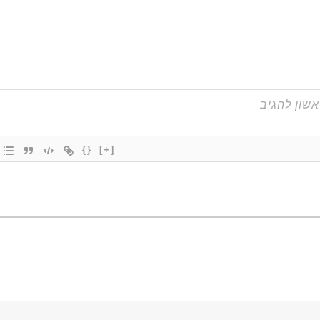
{}
[+]