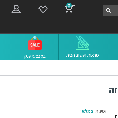
0
מראות ועיצוב הבית
במבצעי ענק
זמינות:
במלאי
חת