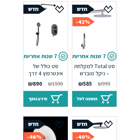
42%-
7 שנות אחריות
7 שנות אחריות
סט Total למקלחת
סט כולל של
– ניקל מוברש
אינטרפוץ 4 דרך
שחור
המחיר
המחיר
המחיר
המחיר
₪
890
₪
1590
₪
585
₪
999
המקורי
הנוכחי
המקורי
הנוכחי
היה:
הוא:
היה:
הוא:
הוספה לסל
מידע נוסף
₪890.
₪1590.
₪585.
₪999.
46%-
40%-