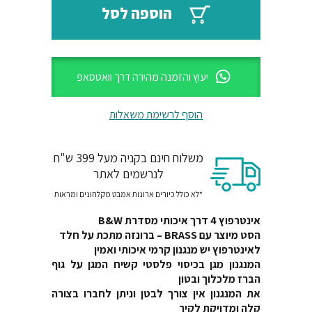
₪610.
₪1020.
הוספה לסל
יעוץ והזמנה מהירה דרך וואטסאפ
הוסף לרשימת משאלות
משלוח חינם בקניה מעל 399 ש"ח
לנרשמים לאתר
*לא כולל כיורים ארונות אמבט מקלחונים ומראות
אינטרפוץ 4 דרך איכותי מסדרת B&W
הסט מיוצר עם BRASS – ברונזה מתכת על חלד
לאינטרפוץ יש מנגנון קרמי איכותי ואמין
המנגנון מגן בכיסוי פלסטי קשיח המגן על גוף
הברז מלכלוך ובטון
את המנגנון אין צורך לבטן וניתן לחברו בצורה
קלה ומדויקת לקיר