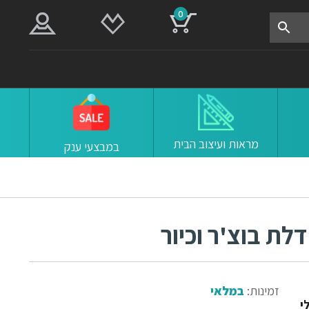
0
מראות ועיצוב הבית
במבצעי ענק
לת בוצ'ר וכיור
זמינות:
במלאי
י