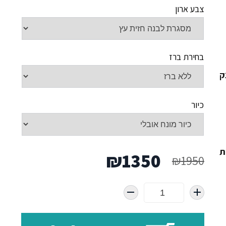
צבע ארון
בחירת ברז
ק
כיור
ת
המחיר
המחיר
₪
1350
₪
1950
המקורי
הנוכחי
היה:
הוא: