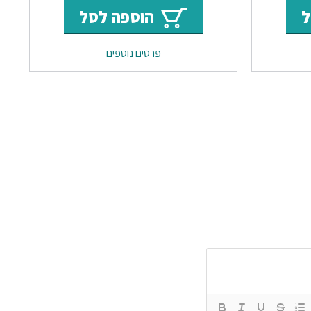
י
הנוכחי
המקורי
הנוכחי
ל
הוספה לסל
הוא:
היה:
הוא:
פרטים נוספים
₪2744.
₪3380.
₪2744.
₪