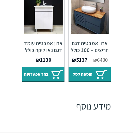
ארון אמבטיה דגם
ארון אמבטיה עומד
חריצים – 100 כולל
דגם נאו ליקה כולל
כיור איטגרלי או
כיור איטגרלי
המחיר
המחיר
₪
1130
₪
5137
₪
6430
משטח עץ אלון
המקורי
הנוכחי
היה:
הוא:
הוספה לסל
בחר אפשרויות
₪5137.
₪6430.
מידע נוסף