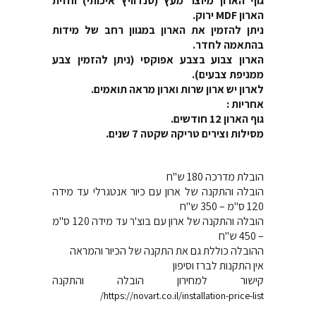
גוף הארון מיוצר מעץ (סנדוויץ איכותי) וחזית
הארון MDF ירוק.
ניתן להזמין את הארון במגוון רחב של מידות
בהתאמה לחדר.
הארון צבוע בצבע אפוקסי (ניתן להזמין צבע
ממניפת צבעים).
לארון יש ארון שרות וארון מראה תואמים.
אחריות :
גוף הארון 12 חודשים.
מסילות וצירים טריקה שקטה 7 שנים.
הובלת מדרכה 180 ש"ח
הובלה והתקנה של ארון עם כיור אנטגרלי עד מידה
120 ס"מ – 350 ש"ח
הובלה והתקנה של ארון עם בוצ'ר עד מידה 120 ס"מ
– 450 ש"ח
ההובלה כוללת גם את התקנה של הכיור והמראה
אין התקנות לברז וסיפון
קישור למחירון הובלה והתקנה
https://novart.co.il/installation-price-list/