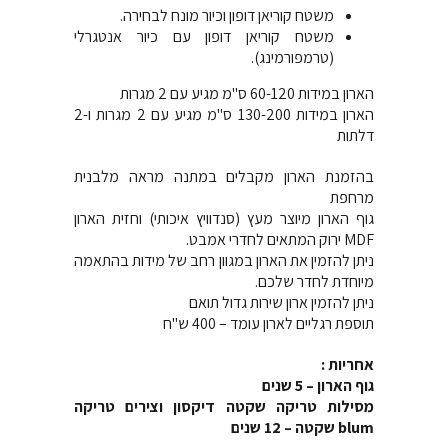
משטח קוריאן דופון וכיור מונח לבחירה.
משטח קוריאן דופון עם כיור אנטגרלי
(טרמפורמינג).
הארון במידות 60-120 ס"מ מגיע עם 2 מגרות
הארון במידות 130-200 ס"מ מגיע עם 2 מגרות ו-2
דלתות
בהזמנת הארון מקבלים במתנה מראה מלבנית
מרחפת
גוף הארון מיוצר מעץ (סנדוויץ איכותי) וחזית הארון
MDF ירוק המתאים לחדרי אמבט.
ניתן להזמין את הארון במגוון רחב של מידות בהתאמה
מיוחדת לחדר שלכם.
ניתן להזמין ארון שירות גדול תואם
תוספת רגליים לארון עומד – 400 ש"ח
אחריות :
גוף הארון – 5 שנים
מסילות טריקה שקטה דיקסון וצירים טריקה
blum שקטה – 12 שנים