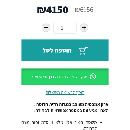
המחיר
המחיר
₪
4150
₪
6156
המקורי
הנוכחי
היה:
הוא:
₪4150.
₪6156.
הוספה לסל
יעוץ והזמנה מהירה דרך וואטסאפ
הוסף לרשימת משאלות
ארון אמבטיה מעוצב בנגרות חזית חרוטה .
הארון מגיע עם במספר אפשרויות לבחירה:
משטח בוצ'ר אלון מלא 4 ס"מ וכיור מונח
לבחירה.