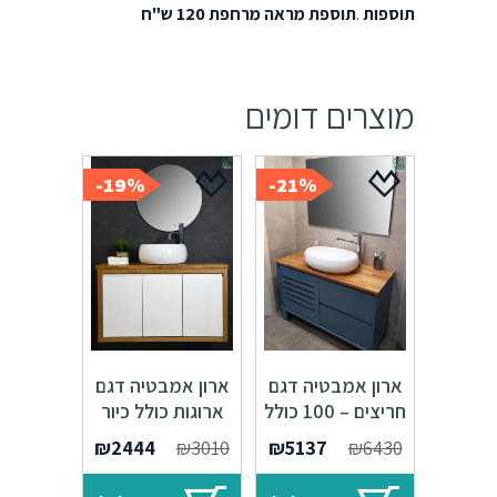
תוספות
.
תוספת מראה מרחפת 120 ש"ח
מוצרים דומים
19%-
21%-
ארון אמבטיה דגם
ארון אמבטיה דגם
חריצים – 100 כולל
ארוגות כולל כיור
כיור איטגרלי או
איטגרלי או משטח
המחיר
המחיר
המחיר
המחיר
₪
2444
₪
3010
₪
5137
₪
6430
משטח עץ אלון
עץ אלון
המקורי
הנוכחי
המקורי
הנוכחי