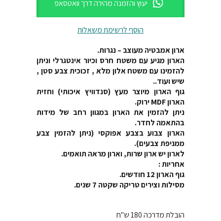
יעוץ והזמנה מהירה דרך וואטסאפ
הוסף לרשימת משאלות
ארון אמבטיה מעוצב – נגרות.
הארון מגיע עם משטח חרס וכיור אינטגרלי וניתן
להזמינו עם משטח אלון מלא , זכוכית צבע סטן ,
שיש ועוד..
גוף הארון מיוצר מעץ (סנדוויץ איכותי) וחזית
הארון MDF ירוק.
ניתן להזמין את הארון במגוון רחב של מידות
בהתאמה לחדר.
הארון צבוע בצבע אפוקסי (ניתן להזמין צבע
ממניפת צבעים).
לארון יש ארון שרות, וארון מראה תואמים.
אחריות :
גוף הארון 12 חודשים.
מסילות וצירים טריקה שקטה 7 שנים.
הובלת מדרכה 180 ש"ח