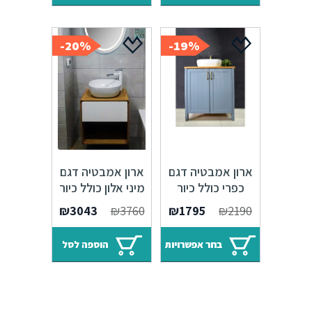
₪3790.
₪4690.
20%-
19%-
ארון אמבטיה דגם
ארון אמבטיה דגם
כפרי כולל כיור
מיני אלון כולל כיור
אינטגרלי או בוצ'ר
איטגרלי או משטח
המחיר
המחיר
₪
3043
₪
3760
₪
1795
₪
2190
עץ אלון
עץ אלון
המקורי
הנוכחי
היה:
הוא:
בחר אפשרויות
הוספה לסל
₪3043.
₪3760.