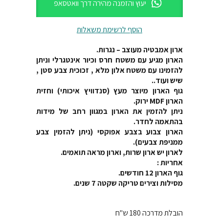
יעוץ והזמנה מהירה דרך וואטסאפ
הוסף לרשימת משאלות
ארון אמבטיה מעוצב – נגרות.
הארון מגיע עם משטח חרס וכיור אינטגרלי וניתן
להזמינו עם משטח אלון מלא , זכוכית צבע סטן ,
שיש ועוד..
גוף הארון מיוצר מעץ (סנדוויץ איכותי) וחזית
הארון MDF ירוק.
ניתן להזמין את הארון במגוון רחב של מידות
בהתאמה לחדר.
הארון צבוע בצבע אפוקסי (ניתן להזמין צבע
ממניפת צבעים).
לארון יש ארון שרות, וארון מראה תואמים.
אחריות :
גוף הארון 12 חודשים.
מסילות וצירים טריקה שקטה 7 שנים.
הובלת מדרכה 180 ש"ח