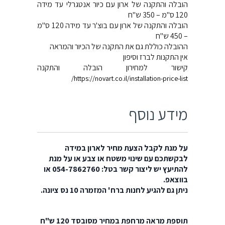
הובלה והתקנה של ארון עם כיור אנטגרלי עד מידה
120 ס"מ – 350 ש"ח
הובלה והתקנה של ארון עם בוצ'ר עד מידה 120 ס"מ
– 450 ש"ח
ההובלה כוללת גם את התקנה של הכיור והמראה
אין התקנות לברז וסיפון
קישור למחירון הובלה והתקנה
https://novart.co.il/installation-price-list/
מידע נוסף
על מנת לקבל הצעת מחיר לארון במידה
לבקשתכם עם שינוי משטח או צבע או על מנת
להתיעץ יש ליצור קשר בטל: 054-7862760 או
בווצאפ.
ניתן גם להגיע לחנות ברח' המזמרה 10 נס ציונה.
תוספת מראה מרחפת במחיר מסובסד 120 ש"ח