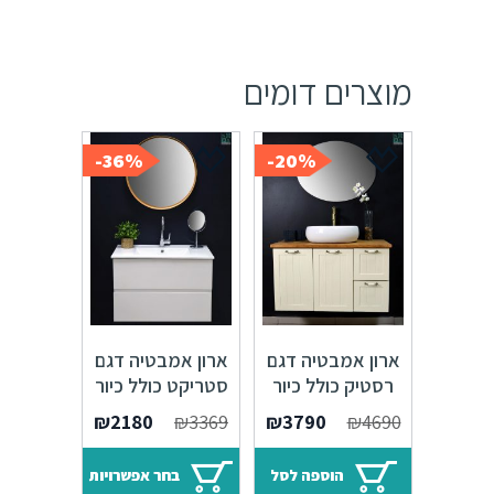
מוצרים דומים
36%-
20%-
ארון אמבטיה דגם
ארון אמבטיה דגם
רסטיק כולל כיור
סטריקט כולל כיור
איטגרלי או משטח
איטגרלי או משטח
המחיר
המחיר
₪
2180
₪
3369
₪
3790
₪
4690
עץ אלון – 100
עץ אלון
המקורי
הנוכחי
היה:
הוא:
הוספה לסל
בחר אפשרויות