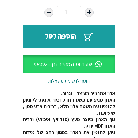
המקורי
הנוכחי
היה:
הוא:
₪3335.
₪4340.
הוספה לסל
יעוץ והזמנה מהירה דרך וואטסאפ
הוסף לרשימת משאלות
ארון אמבטיה מעוצב – נגרות.
הארון מגיע עם משטח חרס וכיור אינטגרלי וניתן
להזמינו עם משטח אלון מלא , זכוכית צבע סטן ,
שיש ועוד..
גוף הארון מיוצר מעץ (סנדוויץ איכותי) וחזית
הארון MDF ירוק.
ניתן להזמין את הארון במגוון רחב של מידות