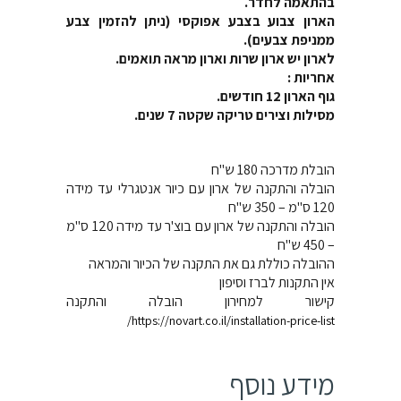
בהתאמה לחדר.
הארון צבוע בצבע אפוקסי (ניתן להזמין צבע
ממניפת צבעים).
לארון יש ארון שרות וארון מראה תואמים.
אחריות :
גוף הארון 12 חודשים.
מסילות וצירים טריקה שקטה 7 שנים.
הובלת מדרכה 180 ש"ח
הובלה והתקנה של ארון עם כיור אנטגרלי עד מידה
120 ס"מ – 350 ש"ח
הובלה והתקנה של ארון עם בוצ'ר עד מידה 120 ס"מ
– 450 ש"ח
ההובלה כוללת גם את התקנה של הכיור והמראה
אין התקנות לברז וסיפון
קישור למחירון הובלה והתקנה
https://novart.co.il/installation-price-list/
מידע נוסף