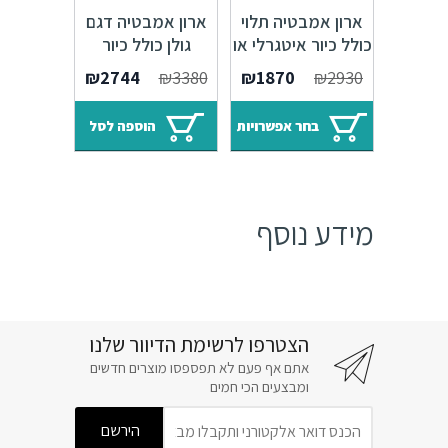
ארון אמבטיה תלוי
ארון אמבטיה דגם
כולל כיור איטגרלי או
גולן כולל כיור
משטח עץ אלון G
איטגרלי או משטח
המחיר
המחיר
₪
2744
₪
3380
₪
1870
₪
2930
עץ אלון
המקורי
הנוכחי
היה:
הוא:
בחר אפשרויות
הוספה לסל
₪2744.
₪3380.
מידע נוסף
הצטרפו לרשימת הדיוור שלנו
אתם אף פעם לא תפספסו מוצרים חדשים
ומבצעים הכי חמים