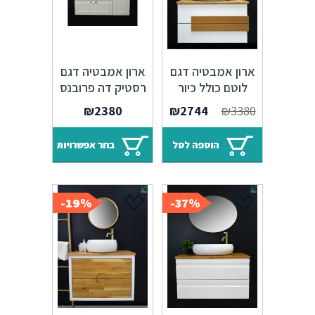
ארון אמבטיה דגם
ארון אמבטיה דגם
לוטם כולל כיור
רסטיק דה פרובנס
איטגרלי או משטח
כולל כיור אינטגרלי
המחיר
המחיר
₪
2380
₪
2744
₪
3380
עץ אלון
או משטח עץ אלון
המקורי
הנוכחי
היה:
הוא:
הוספה לסל
בחר אפשרויות
₪2744.
₪3380.
19%-
37%-