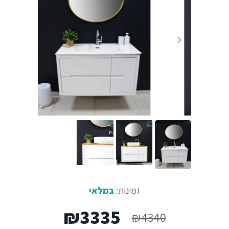
זמינות:
במלאי
המחיר
המחיר
₪
3335
₪
4340