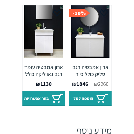
19%-
ארון אמבטיה דגם
ארון אמבטיה עומד
סליק כולל כיור
דגם נאו ליקה כולל
איטגרלי או משטח
כיור איטגרלי
המחיר
המחיר
₪
1130
₪
1846
₪
2260
עץ אלון
המקורי
הנוכחי
היה:
הוא:
הוספה לסל
בחר אפשרויות
₪1846.
₪2260.
מידע נוסף