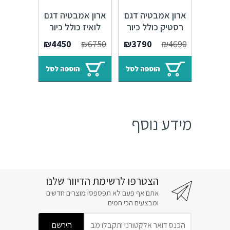
ארון אמבטיה דגם
ארון אמבטיה דגם
רסטיק כולל כיור
לואיז כולל כיור
איטגרלי או משטח
איטגרלי או משטח
המחיר
המחיר
המחיר
המחיר
₪
4450
₪
6750
₪
3790
₪
4690
עץ אלון – 100
עץ אלון – 100
המקורי
הנוכחי
המקורי
הנוכחי
היה:
הוא:
היה:
הוא:
הוספה לסל
הוספה לסל
₪4450.
₪6750.
₪3790.
₪4690.
מידע נוסף
הצטרפו לרשימת הדיוור שלנו
אתם אף פעם לא תפספסו מוצרים חדשים
ומבצעים הכי חמים