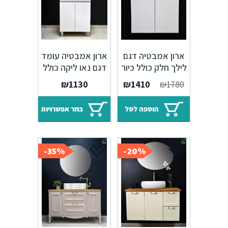
ארון אמבטיה דגם
ארון אמבטיה עומד
לילך חלק כולל כיור
דגם נאו ליקה כולל
איטגרלי או משטח
כיור איטגרלי
המחיר
המחיר
₪
1130
₪
1410
₪
1780
עץ אלון
המקורי
הנוכחי
היה:
הוא:
הוספה לסל
בחר אפשרויות
₪1410.
₪1780.
35%-
20%-