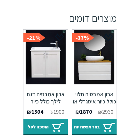
מוצרים דומים
21%-
37%-
ארון אמבטיה תלוי
ארון אמבטיה דגם
כולל כיור איטגרלי או
לילך כולל כיור
משטח עץ אלון G
איטגרלי או משטח
המחיר
המחיר
₪
1504
₪
1900
₪
1870
₪
2930
עץ אלון
המקורי
הנוכחי
היה:
הוא:
בחר אפשרויות
הוספה לסל
₪1504.
₪1900.