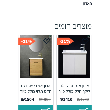
הארון
מוצרים דומים
21%-
21%-
ארון אמבטיה דגם
ארון אמבטיה דגם
לילך חלק כולל כיור
הדס תלוי כולל כיור
איטגרלי או משטח
איטגרלי או משטח
המחיר
המחיר
המחיר
המחיר
₪
1504
₪
1900
₪
1410
₪
1780
עץ אלון
עץ אלון
המקורי
הנוכחי
המקורי
הנוכחי