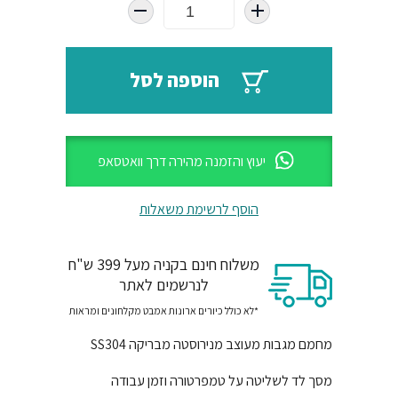
היה:
הוא:
₪898.
₪2300.
הוספה לסל
יעוץ והזמנה מהירה דרך וואטסאפ
הוסף לרשימת משאלות
משלוח חינם בקניה מעל 399 ש"ח
לנרשמים לאתר
*לא כולל כיורים ארונות אמבט מקלחונים ומראות
מחמם מגבות מעוצב מנירוסטה מבריקה SS304
מסך לד לשליטה על טמפרטורה וזמן עבודה