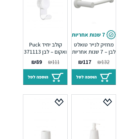
7 שנות אחריות
מחזיק לנייר טואלט
קולב יחיד Puck
לבן – 7 שנות אחריות
ואקום – לבן 371113
סדרת Amsterdam
המחיר
המחיר
המחיר
המחיר
₪
89
₪
111
₪
117
₪
132
המקורי
הנוכחי
המקורי
הנוכחי
היה:
הוא:
היה:
הוא:
הוספה לסל
הוספה לסל
₪89.
₪111.
₪117.
₪132.