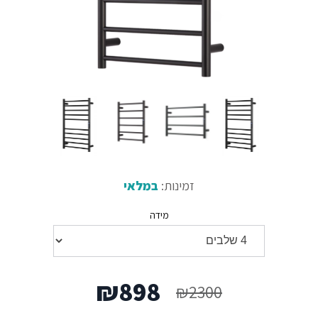
זמינות:
במלאי
מידה
המחיר
המחיר
₪
898
₪
2300