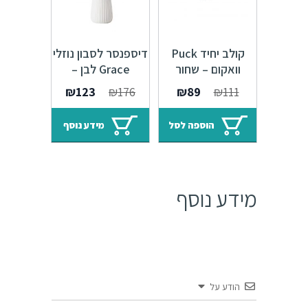
קולב יחיד Puck
דיספנסר לסבון נוזלי
וואקום – שחור
Grace לבן –
361059
371112
המחיר
המחיר
המחיר
המחיר
₪
123
₪
176
₪
89
₪
111
המקורי
הנוכחי
המקורי
הנוכחי
היה:
הוא:
היה:
הוא:
הוספה לסל
מידע נוסף
₪123.
₪176.
₪89.
₪111.
מידע נוסף
הודע על