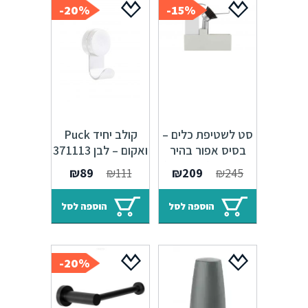
20%-
15%-
סט לשטיפת כלים –
קולב יחיד Puck
בסיס אפור בהיר
ואקום – לבן 371113
352175 (330140)
המחיר
המחיר
המחיר
המחיר
₪
89
₪
111
₪
209
₪
245
המקורי
הנוכחי
המקורי
הנוכחי
היה:
הוא:
היה:
הוא:
הוספה לסל
הוספה לסל
₪89.
₪111.
₪209.
₪245.
20%-