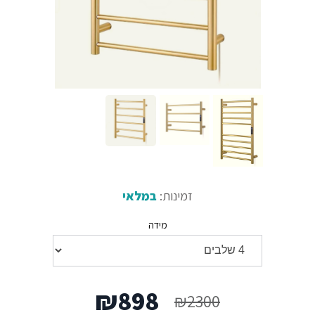
זמינות:
במלאי
מידה
המחיר
המחיר
₪
898
₪
2300