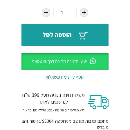
המקורי
הנוכחי
היה:
הוא:
₪898.
₪2300.
הוספה לסל
יעוץ והזמנה מהירה דרך וואטסאפ
הוסף לרשימת משאלות
משלוח חינם בקניה מעל 399 ש"ח
לנרשמים לאתר
*לא כולל כיורים ארונות אמבט מקלחונים ומראות
מחמם מגבות מעוצב מנירוסטה SS304 בגימור זהב
מוברש