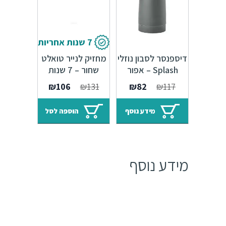
7 שנות אחריות
דיספנסר לסבון נוזלי
מחזיק לנייר טואלט
Splash – אפור
שחור – 7 שנות
371125
אחריות סדרת
המחיר
המחיר
המחיר
המחיר
₪
106
₪
131
₪
82
₪
117
Amsterdam
המקורי
הנוכחי
המקורי
הנוכחי
היה:
הוא:
היה:
הוא:
מידע נוסף
הוספה לסל
₪106.
₪131.
₪82.
₪117.
מידע נוסף