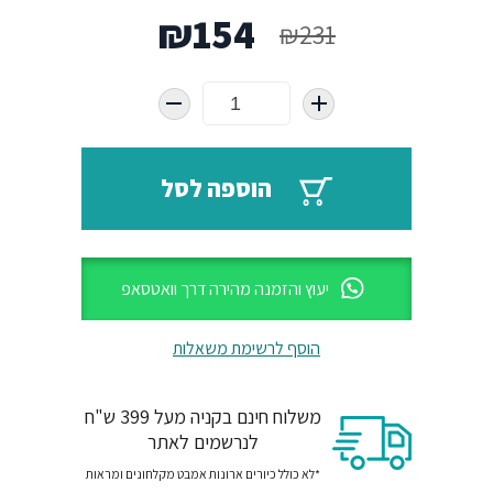
המחיר
המחיר
₪
154
₪
231
המקורי
הנוכחי
היה:
הוא:
₪154.
₪231.
הוספה לסל
יעוץ והזמנה מהירה דרך וואטסאפ
הוסף לרשימת משאלות
משלוח חינם בקניה מעל 399 ש"ח
לנרשמים לאתר
*לא כולל כיורים ארונות אמבט מקלחונים ומראות