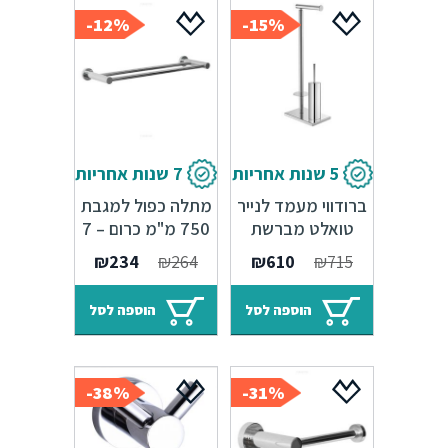
12%-
15%-
5 שנות אחריות
7 שנות אחריות
ברודווי מעמד לנייר
מתלה כפול למגבת
טואלט מברשת
750 מ"מ כרום – 7
אסלה ונייר רזרבי –
שנות אחריות סדרת
המחיר
המחיר
המחיר
המחיר
₪
234
₪
264
₪
610
₪
715
כרום מבריק
Amsterdam
המקורי
הנוכחי
המקורי
הנוכחי
היה:
הוא:
היה:
הוא:
הוספה לסל
הוספה לסל
₪234.
₪264.
₪610.
₪715.
38%-
31%-