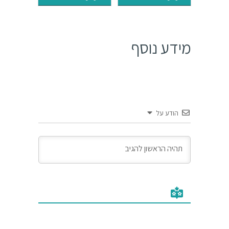
₪171.
₪207.
₪610.
₪715.
מידע נוסף
הודע על