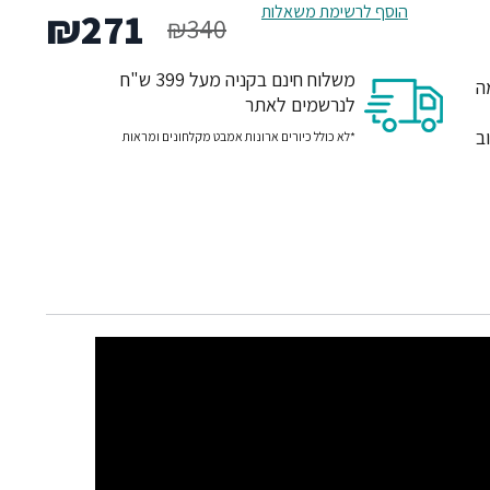
המחיר
המח
הוסף לרשימת משאלות
₪
271
₪
340
המקורי
הנו
משלוח חינם בקניה מעל 399 ש"ח
מה
לנרשמים לאתר
היה:
הוא
ב
*לא כולל כיורים ארונות אמבט מקלחונים ומראות
71.
₪340.