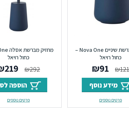
כוס למברשת שיניים Nova One –
מחזיק מבר
כחול רויאל
כחול רויאל
המחיר
המחיר
המחי
₪
219
₪
91
₪
292
₪
12
המקורי
הנוכחי
המקור
מידע נוסף
הוספה לס
היה:
הוא:
היה:
פרטים נוספים
פרטים נוספים
₪292.
₪91.
₪121.