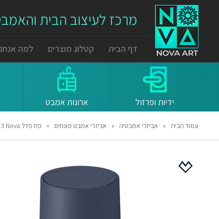
מרכז לעיצוב הבית והאמב
דף הבית
קטלוג מוצרים
למה אנחנו
ידיות ופרזול
ארונות אמבט
עמוד הבית
»
אביזרי אמבטיה
»
אביזרי אמבט מונחים
»
פח פדל Nova ‏3 ליטר – כחול רויאל