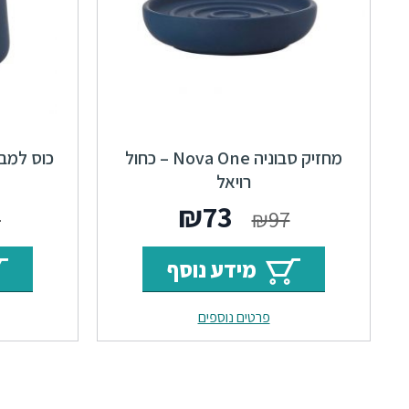
מחזיק סבוניה Nova One – כחול
רויאל
המחיר
המחיר
₪
73
1
₪
97
המקורי
הנוכחי
מידע נוסף
היה:
הוא:
פרטים נוספים
₪73.
₪97.