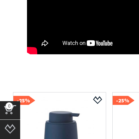
25%-
25%-
0