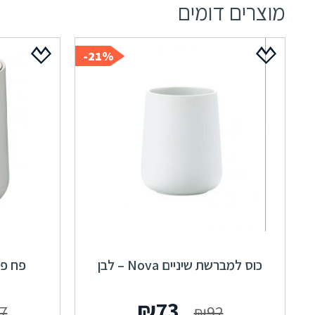
מוצרים דומים
21%-
כוס למברשת שיניים Nova – לבן
פח פדל Nova ‏5 
המחיר
המחיר
₪
73
7
₪
92