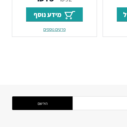
י
נוכחי
המקורי
הנוכחי
ל
מידע נוסף
וא:
היה:
הוא:
פרטים נוספים
₪73.
₪92.
₪73