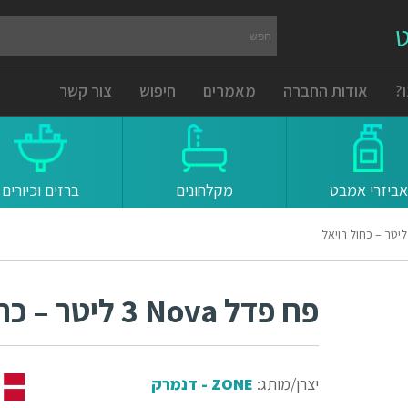
ט
?
אודות החברה
מאמרים
חיפוש
צור קשר
אביזרי אמבט
מקלחונים
ברזים וכיורים
פח פדל Nova ‏3 ליטר – כחול רויאל
יצרן/מותג:
ZONE - דנמרק