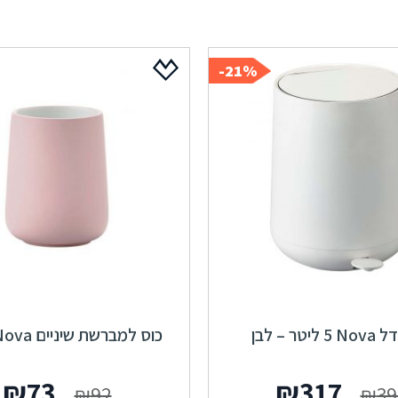
21%-
ליטר – לבן
כוס למברשת שיניים Nova – ורוד
המחיר
המחיר
המחי
ה
₪
73
₪
317
₪
92
₪
39