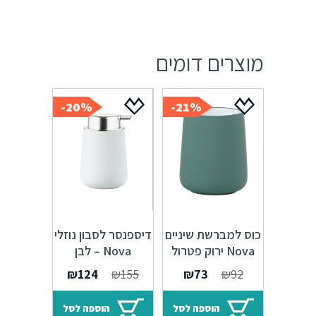
מוצרים דומים
20%-
21%-
כוס למברשת שיניים
דיספנסר לסבון נוזלי
Nova ירוק פטרול
Nova – לבן
המחיר
המחיר
המחיר
המחיר
₪
124
₪
155
₪
73
₪
92
המקורי
הנוכחי
המקורי
הנוכחי
היה:
הוא:
היה:
הוא:
הוספה לסל
הוספה לסל