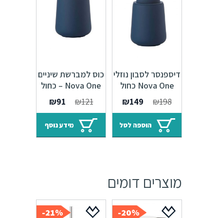
דיספנסר לסבון נוזלי
כוס למברשת שיניים
Nova One כחול
Nova One – כחול
רויאל
רויאל
המחיר
המחיר
המחיר
המחיר
₪
91
₪
121
₪
149
₪
198
המקורי
הנוכחי
המקורי
הנוכחי
היה:
הוא:
היה:
הוא:
הוספה לסל
מידע נוסף
₪91.
₪121.
₪149.
₪198.
מוצרים דומים
21%-
20%-