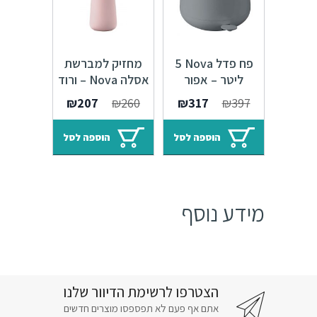
פח פדל Nova ‏5
מחזיק למברשת
ליטר – אפור
אסלה Nova – ורוד
המחיר
המחיר
המחיר
המחיר
₪
207
₪
260
₪
317
₪
397
המקורי
הנוכחי
המקורי
הנוכחי
היה:
הוא:
היה:
הוא:
הוספה לסל
הוספה לסל
₪207.
₪260.
₪317.
₪397.
מידע נוסף
הצטרפו לרשימת הדיוור שלנו
אתם אף פעם לא תפספסו מוצרים חדשים