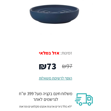
זמינות:
אזל במלאי
המחיר
המחיר
₪
73
₪
97
המקורי
הנוכחי
הוסף לרשימת משאלות
היה:
הוא:
משלוח חינם בקניה מעל 399 ש"ח
₪73.
₪97.
לנרשמים לאתר
*לא כולל כיורים ארונות אמבט מקלחונים ומראות